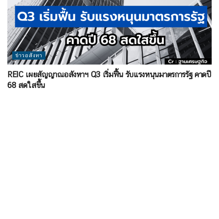
ข่าวอสังหา
REIC เผยสัญญาณอสังหาฯ Q3 เริ่มฟื้น รับแรงหนุนมาตรการรัฐ คาดปี
68 สดใสขึ้น