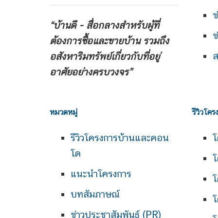
ข
“บ้านดี - สื่อกลางสำหรับผู้ที่
ข
ต้องการซื้อและขายบ้าน
รวมถึง
ส
อสังหาริมทรัพย์เกี่ยวกับที่อยู่
อาศัยอย่างครบวงจร”
หมวดหมู่
รีวิวโคร
รีวิวโครงการบ้านและคอน
โ
โด
โ
แนะนำโครงการ
โ
บทสัมภาษณ์
โ
ข่าวประชาสัมพันธ์ (PR)