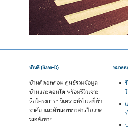
บ้านดี (Baan-D)
หมวดหมู
บ้านดีดอทคอม ศูนย์รวมข้อมูล
ร
บ้านและคอนโด พร้อมรีวิวเจาะ
โ
ลึกโครงการฯ วิเคราะห์ทำเลที่พัก
แ
อาศัย และอัพเดทข่าวสารในแวด
ท
วงอสังหาฯ
บ