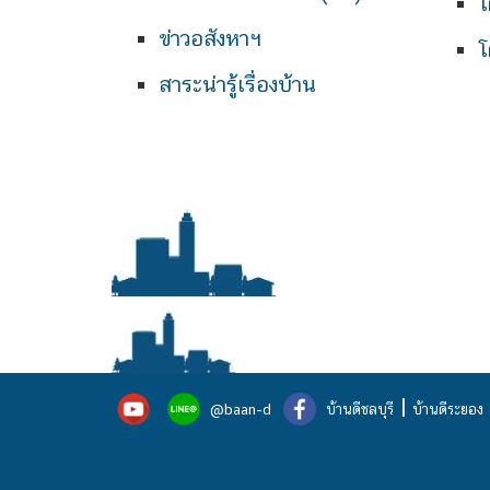
โ
ข่าวอสังหาฯ
โ
สาระน่ารู้เรื่องบ้าน
|
@baan-d
บ้านดีชลบุรี
บ้านดีระยอง