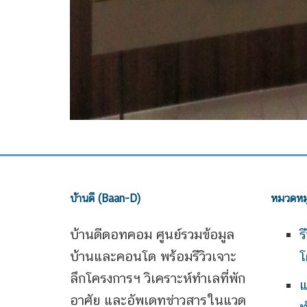
บ้านดี (Baan-D)
หมวดหมู
บ้านดีดอทคอม ศูนย์รวมข้อมูล
ร
บ้านและคอนโด พร้อมรีวิวเจาะ
โ
ลึกโครงการฯ วิเคราะห์ทำเลที่พัก
แ
อาศัย และอัพเดทข่าวสารในแวด