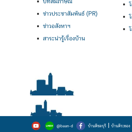
บทสัมภาษณ์
โ
ข่าวประชาสัมพันธ์ (PR)
โ
ข่าวอสังหาฯ
โ
สาระน่ารู้เรื่องบ้าน
|
@baan-d
บ้านดีชลบุรี
บ้านดีระยอง