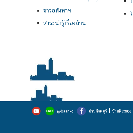
โ
ข่าวอสังหาฯ
โ
สาระน่ารู้เรื่องบ้าน
|
@baan-d
บ้านดีชลบุรี
บ้านดีระยอง