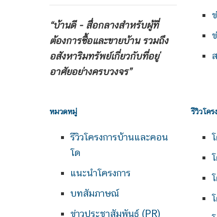
ข
“บ้านดี - สื่อกลางสำหรับผู้ที่
ข
ต้องการซื้อและขายบ้าน
รวมถึง
ส
อสังหาริมทรัพย์เกี่ยวกับที่อยู่
อาศัยอย่างครบวงจร”
หมวดหมู่
รีวิวโคร
รีวิวโครงการบ้านและคอน
โ
โด
โ
แนะนำโครงการ
โ
บทสัมภาษณ์
โ
ข่าวประชาสัมพันธ์ (PR)