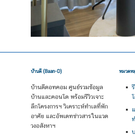
บ้านดี (Baan-D)
หมวดหมู
บ้านดีดอทคอม ศูนย์รวมข้อมูล
ร
บ้านและคอนโด พร้อมรีวิวเจาะ
โ
ลึกโครงการฯ วิเคราะห์ทำเลที่พัก
แ
อาศัย และอัพเดทข่าวสารในแวด
ท
วงอสังหาฯ
บ