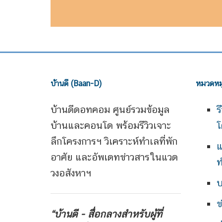
บ้านดี (Baan-D)
หมวดหมู
บ้านดีดอทคอม ศูนย์รวมข้อมูล
ร
บ้านและคอนโด พร้อมรีวิวเจาะ
โ
ลึกโครงการฯ วิเคราะห์ทำเลที่พัก
แ
อาศัย และอัพเดทข่าวสารในแวด
ท
วงอสังหาฯ
บ
ข
“บ้านดี - สื่อกลางสำหรับผู้ที่