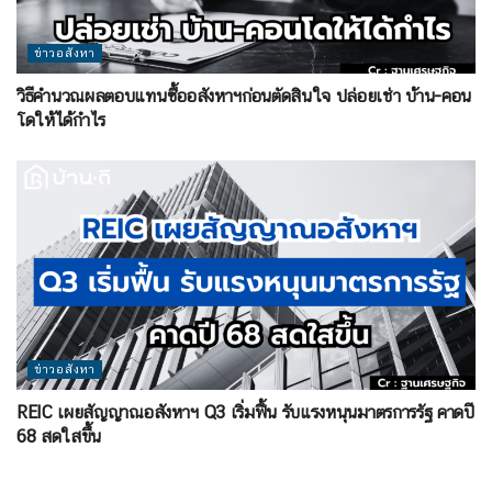
ข่าวอสังหา
วิธีคำนวณผลตอบแทนซื้ออสังหาฯก่อนตัดสินใจ ปล่อยเช่า บ้าน-คอน
โดให้ได้กำไร
ข่าวอสังหา
REIC เผยสัญญาณอสังหาฯ Q3 เริ่มฟื้น รับแรงหนุนมาตรการรัฐ คาดปี
68 สดใสขึ้น