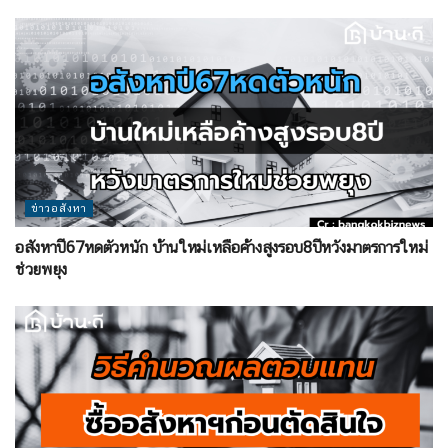
ข่าวอสังหา
อสังหาปี67หดตัวหนัก บ้านใหม่เหลือค้างสูงรอบ8ปีหวังมาตรการใหม่
ช่วยพยุง